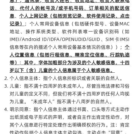
息）；通讯录；收货人姓名
、
收货地址
、
收货人联系电
话
、
代付人的帐号及
/
或手机号码
、
订单相关的配送信
息
、
个人上网记录（包括浏览记录、软件使用记录、点击
记录）
；个人常用设备信息（包括硬件型号、设备MAC
地址、操作系统类型、软件列表唯一设备识别码（如
IMEI/Android ID/IDFA/OPENUDID/GUID、SIM卡IMSI
信息等在内的描述个人常用设备基本情况的信息））；
个
人位置信息（包括行程信息、精准定位信息、行踪轨迹
等）
；
其中，字体加粗部分为涉及的个人敏感信息，十四
岁以下（含）儿童的个人信息属于个人敏感信息。
个人信息主体：指个人信息所标识或者关联的自然人。
儿童：指不满十四周岁的未成年人。尽管当地法律和习俗
对儿童的定义不同，但我们将不满十四周岁的任何人均视
为儿童。“未成年人”指不满十八周岁的自然人。
明示同意：指个人信息主体通过书面、口头等方式主动作
出纸质或电子形式的声明，或者自主作出肯定性动作，对
其个人信息进行特定处理作出明确授权的行为。注：肯定
性动作包括个人信息主体主动勾选、主动点击“同意”、