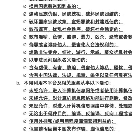
Ø
损害国家荣誉和利益的；
Ø
煽动民族仇恨、民族歧视、破坏民族团结的；
Ø
破坏国家宗教政策，宣扬邪教和封建迷信的；
Ø
散布谣言，扰乱社会秩序，破坏社会稳定的；
Ø
散布淫秽、色情、赌博、暴力、凶杀、恐怖或者
Ø
侮辱或者诽谤他人，侵害他人合法权利的；
Ø
煽动非法集会、结社、游行、示威、聚众扰乱社
Ø
以非法民间组织名义活动的；
Ø
含有虚假、有害、胁迫、侵害他人隐私、骚扰、
Ø
含有中国法律、法规、规章、条例以及任何具有
b.
不得利用本平台及相关服务从事以下活动：
Ø
未经允许，进入计算机信息网络或者使用计算机
Ø
未经允许，对计算机信息网络功能进行删除、修
Ø
未经允许，对进入计算机信息网络中存储、处理
Ø
无论出于何种目的，编译、反编译、反向工程或
Ø
使用外挂和
/
或利用程序漏洞获得利益的；
Ø
假冒药明巨诺中国发布诈骗、虚假信息的；