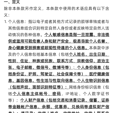
一、定义
除非本条款另作定义，本条款中使用的术语应具有以下含
义：
个人信息：指以电子或者其他方式记录的能够单独或者与
其他信息结合识别特定自然人身份或者反映特定自然人活
动情况的各种信息。
个人敏感信息是指一旦泄露、非法提
供或滥用可能危害人身和财产安全，极易导致个人名誉、
身心健康受到损害或歧视性待遇的个人信息。
本条款中涉
及的个人信息包括基本信息（包括
个人姓名、出生日期
、
性别
、
住址
、
种族或民族、
联系方式
、
宗教信仰、政治主
张、
电子邮箱、微信号、微博号等
）；
个人身份信息（包
括身份证、护照、驾驶证、社会保障卡等）
、
医疗健康信
息、基因信息、性生活与性取向信息、
个人生物识别信息
（包括声纹、面部识别特征等）；
网络身份标识信息（包
括
个人信息主体帐号
、
密码
、IP地址、个人数字证书
等）；
个人财产信息（包括交易和消费记录、储蓄、证券
等金融帐户信息、余额、优惠券、兑换码等虚拟财产信