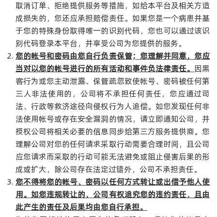
取消订单、拒绝提供服务等措施，如给本平台及相关方造
成损失的，您还应承担赔偿责任。如果您是一个病患并基
于您的特殊身份取得唯一的识别代码，您也可以通过该识
别代码登录本平台，并享受公司为您提供的服务。
您的帐号和密码由您自行负责保管；
您理解并同意，您应
当对以您的帐号进行的所有活动和事件负法律责任。
因黑
客行为或您主动泄露、保管疏忽致使帐号、密码被任何第
三人非法使用的，公司将不承担任何责任，您应通过司
法、行政等救济途径向侵权行为人追偿。如您发现任何非
法使用帐号或存在安全漏洞的情况，请立即通知公司，并
授权公司将相关必要的信息同步给第三方服务提供商。您
理解公司对您的任何请求采取行动需要合理时间，且公司
应您请求而采取的行动可能无法避免或阻止侵害后果的形
成或扩大，除公司存在法定过错外，公司不承担责任。
您不得将您的帐号、密码以任何方式转让或出借予他人使
用。如您违规转让的，公司有权追究您的违约责任，且由
此产生的责任及后果均由您自行承担。